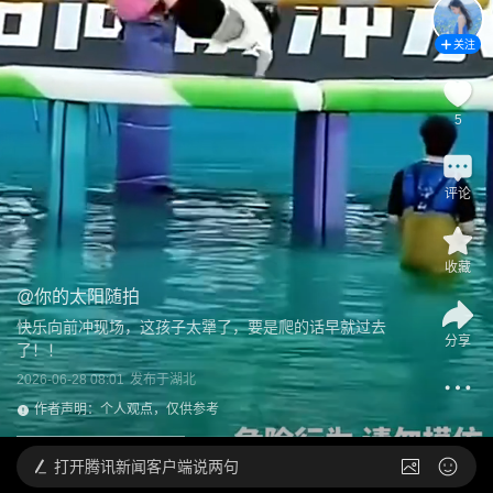
关注
5
评论
收藏
@
你的太阳随拍
快乐向前冲现场，这孩子太犟了，要是爬的话早就过去
分享
了！！
2026-06-28 08:01
发布于
湖北
作者声明：个人观点，仅供参考
打开
腾讯新闻客户端说两句