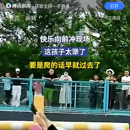
· 获取全网一手热点
打开
首页
视频
无障碍