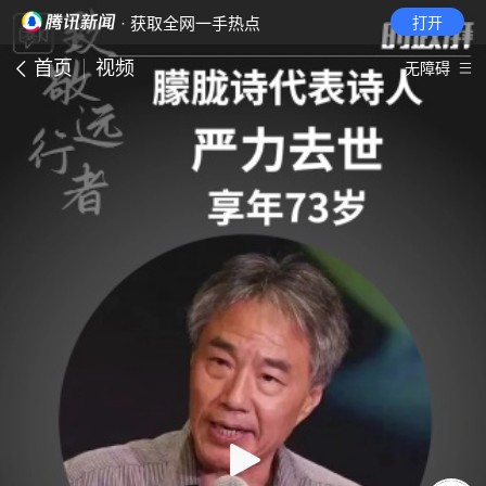
· 获取全网一手热点
打开
首页
视频
无障碍