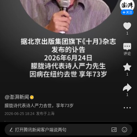
关注
1
评论
1
1
@
澎湃新闻
朦胧诗代表诗人严力去世，享年73岁
2026-06-25 18:24
发布于
上海
打开
腾讯新闻客户端说两句