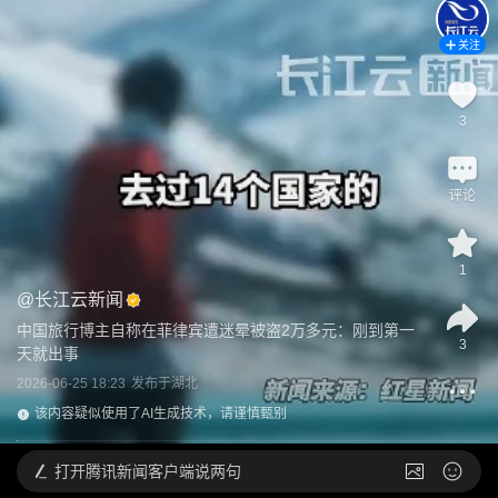
关注
3
评论
1
@
长江云新闻
中国旅行博主自称在菲律宾遭迷晕被盗2万多元：刚到第一
3
天就出事
2026-06-25 18:23
发布于
湖北
该内容疑似使用了AI生成技术，请谨慎甄别
打开
腾讯新闻客户端说两句