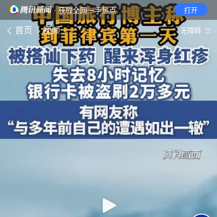
· 获取全网一手热点
打开
首页
视频
无障碍