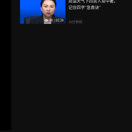
高温天气下四类人易中暑，
记住四字“急救诀”
48
|
02:26
30分钟前