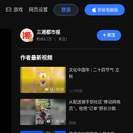
游戏
网页设置
登录
安装电脑版
内容更精彩
三湘都市报
关注
粉丝
6.2万
|
关注
1
作者最新视频
文化中国年 | 二十四节气·立
秋
12
|
01:01
-5小时前
从配送骑手到社区“移动网格
员”，他用“订单”把长沙跑成
了家丨奔跑的人
3
|
01:06
刚刚