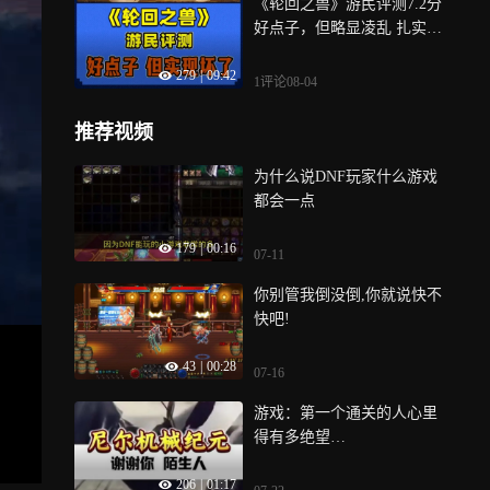
《轮回之兽》游民评测7.2分
程，体验时长约为两小时，
tation在国内的发展也几经变
好点子，但略显凌乱 扎实的
这次试玩紧接在公开版Demo
迁，站在这个节点窥探未
战斗系统和不错的创意，为
的流程末尾，也就是武藏在
来，SIE和PlayStation将会何
279
|
09:42
《轮回之兽》带来了有限的
清水寺大舞台击败佐佐木岩
去何从
1评论
08-04
一些亮点，但它们依然难以
流之后，试玩内容大致展示
掩盖整部作品给人带来的遗
了本作的关卡与流程结构，
推荐视频
憾，它平庸甚至有点乏味的
也让我们初次见到了技能
关卡，和重复度极高且缺乏
树、装备和成长系统的具体
为什么说DNF玩家什么游戏
设计的BOSS战一起，让整部
形态
都会一点
作品的体验显得味同嚼蜡，
而它的剧情则更是让人迷
179
|
00:16
07-11
惑， 可以说，《轮回之兽》
整部作品的高光全集中在了
你别管我倒没倒,你就说快不
游戏最初的两个小时，而随
快吧!
着流程的推进，它只会全方
位地每况愈下，也难以再给
43
|
00:28
07-16
人提供任何的新鲜感
游戏：第一个通关的人心里
得有多绝望…
206
|
01:17