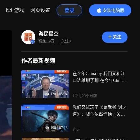
游戏
网页设置
登录
安装电脑版
内容更精彩
游民星空
关注
粉丝
1.9万
|
关注
0
作者最新视频
在今年ChinaJoy 我们又和江
口达雄聊了聊 在今年ChinaJo
y现场，我们又一次对索尼互
120
|
05:04
动娱乐（上海）有限公司董
1评论
20小时前
事长兼总裁江口达雄进行了
我们又试玩了《鬼武者 剑之
一次专访，针对中国之星计
道》：战斗依然惊艳，关卡
划，国内游戏市场的变化等
有些单调 感谢卡普空的邀
话题进行了一些简单的交
190
|
07:13
请，我们在线下试玩了《鬼
流， 过去几年国内的游戏环
昨天
武者：剑之道》的一段新流
境发生了大量的变化，PlayS