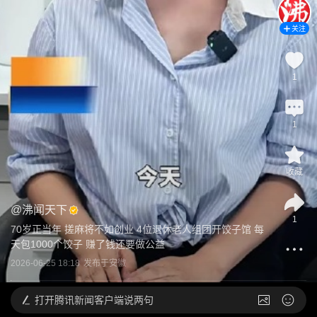
关注
1
1
收藏
@
沸闻天下
1
70岁正当年 搓麻将不如创业 4位退休老人组团开饺子馆 每
天包1000个饺子 赚了钱还要做公益
2026-06-25 18:18
发布于
安徽
打开
腾讯新闻客户端说两句