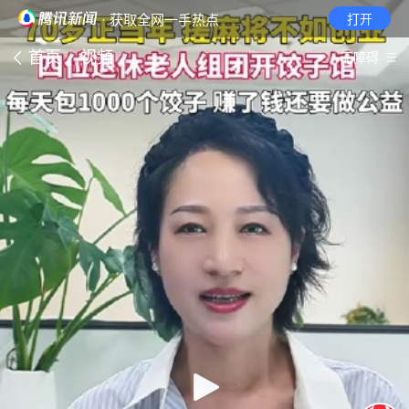
· 获取全网一手热点
打开
首页
视频
无障碍