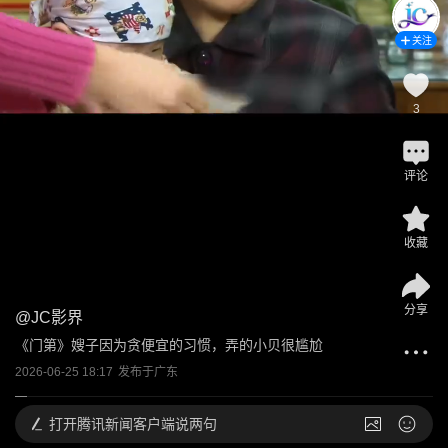
关注
3
评论
收藏
分享
@
JC影界
《门第》嫂子因为贪便宜的习惯，弄的小贝很尴尬
2026-06-25 18:17
发布于
广东
打开
腾讯新闻客户端说两句