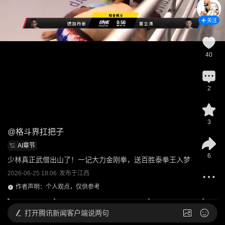
关注
40
2
3
@
格斗界扛把子
AI章节
6
少林真正武僧出山了！一记大力金刚拳，送百胜泰拳王入梦
2026-06-25 18:06
发布于
江西
作者声明：个人观点，仅供参考
打开
腾讯新闻客户端说两句