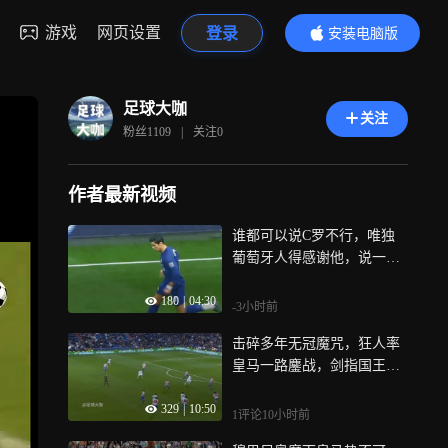
游戏
网页设置
登录
安装电脑版
内容更精彩
足球大咖
关注
粉丝
1109
|
关注
0
作者最新视频
谁都可以说C罗不行，唯独
葡萄牙人得感谢他，说一句
不是都不行
180
|
04:30
-3小时前
击碎多年无冠魔咒，狂人率
皇马一路鏖战，剑指国王杯
终极对决｜体坛记忆
329
|
10:50
1评论
10小时前