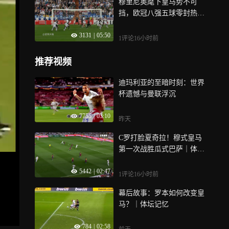
穆里尼奥麾下皇马势不可
挡，欧冠八强五球零封热刺
｜体坛记忆
3131
|
05:50
1评论
16小时前
推荐视频
迪玛利亚的至暗时刻：世界
杯遗憾与曼联浮沉
7755
|
03:10
昨天
C罗打脸夏奇拉！穆式皇马
第一次战胜瓜式巴萨｜体坛
记忆
5442
|
02:47
1评论
16小时前
幕后故事：罗本如何改变皇
马？｜体坛记忆
784
|
02:58