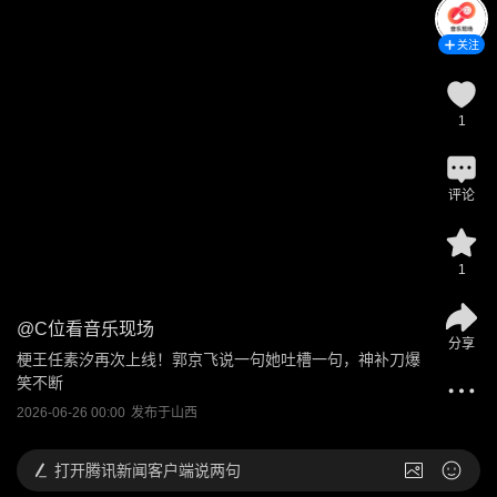
关注
1
评论
1
@
C位看音乐现场
分享
梗王任素汐再次上线！郭京飞说一句她吐槽一句，神补刀爆
笑不断
2026-06-26 00:00
发布于
山西
打开
腾讯新闻客户端说两句