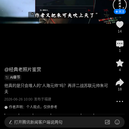
关注
14
1
@
经典老照片鉴赏
4
AI章节
他真的是只会堆人的“人海元帅”吗？再评二战苏联元帅朱可
18
夫
2026-06-26 10:00
发布于
福建
作者声明：个人观点，仅供参考
打开
腾讯新闻客户端说两句