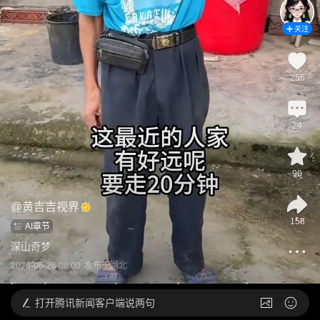
关注
256
24
90
@
黄吉吉视界
158
AI章节
深山奇梦
2026-06-26 08:00
发布于
湖北
打开
腾讯新闻客户端说两句