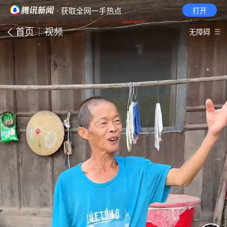
· 获取全网一手热点
打开
首页
视频
无障碍