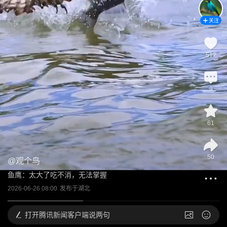
关注
512
9
61
50
@
观个鸟
鱼鹰：太大了吃不消，无法掌握
2026-06-26 08:00
发布于
湖北
打开
腾讯新闻客户端说两句