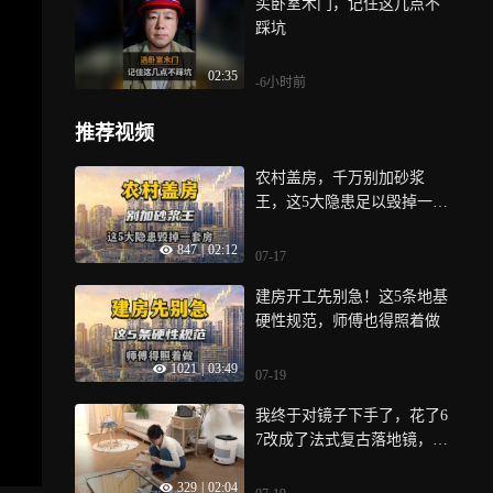
买卧室木门，记住这几点不
踩坑
02:35
-6小时前
推荐视频
农村盖房，千万别加砂浆
王，这5大隐患足以毁掉一套
房
847
|
02:12
07-17
建房开工先别急！这5条地基
硬性规范，师傅也得照着做
1021
|
03:49
07-19
我终于对镜子下手了，花了6
7改成了法式复古落地镜，氛
围感绝了
329
|
02:04