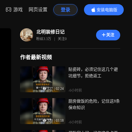
游戏
网页设置
登录
安装电脑版
内容更精彩
北明装修日记
关注
粉丝
3.3万
|
关注
0
作者最新视频
贴瓷砖，必须记住这几个避
坑细节，拒绝返工
227
|
02:24
-6小时前
厨房做饭的危险，记住这8条
保命知识
320
|
03:18
-6小时前