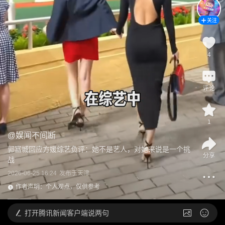
关注
4
评论
1
@
娱闻不间断
郭富城回应方媛综艺负评：她不是艺人，对她来说是一个挑
分享
战
2026-06-25 16:24
发布于
天津
作者声明：个人观点，仅供参考
打开
腾讯新闻客户端说两句