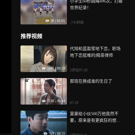
小学生60秒跳绳496次，打破
世界纪录！
38
|
01:01
-7小时前
推荐视频
代旭和蓝盈莹地下恋，职场
地下恋挺难的|精英律师
3699
|
00:29
2评论
07-20
那现在换成谁的生日了
7530
|
00:44
07-18
富豪给小伙500万他竟然不
要，原来是有更疯狂的想法|
错位
769
|
08:55