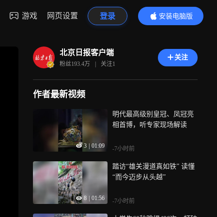
游戏
网页设置
登录
安装电脑版
内容更精彩
北京日报客户端
关注
粉丝
193.4万
|
关注
1
作者最新视频
明代最高级别皇冠、凤冠亮
相首博，听专家现场解读
3
|
01:09
-7小时前
踏访“雄关漫道真如铁” 读懂
“而今迈步从头越”
8
|
01:56
-7小时前