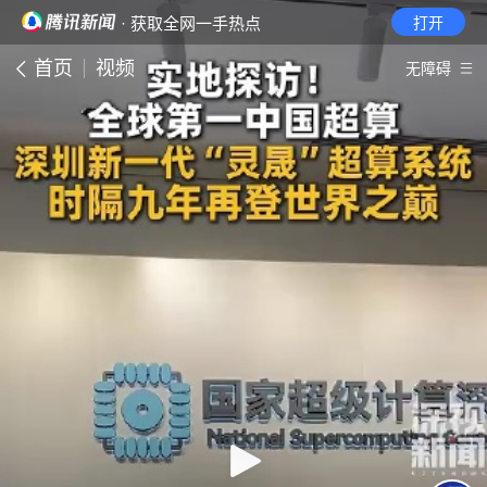
· 获取全网一手热点
打开
首页
视频
无障碍