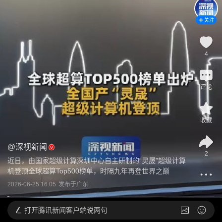
关注
4
评论
收藏
@
深视新闻
2
近日，由国家超级计算深圳中心自主研制的“灵晟”超级计算
机登顶全球超算Top500榜单，时隔九年再登世界之巅
2026-06-25 16:05
发布于
广东
打开
腾讯新闻客户端说两句