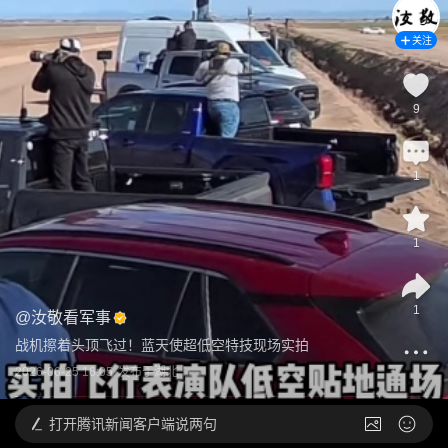
关注
9
1
1
1
@
汝敬看军事
战机擦着头顶飞过！蓝天使超低空特技现场实拍
2026-06-25 16:05
发布于
湖北
打开
腾讯新闻客户端说两句