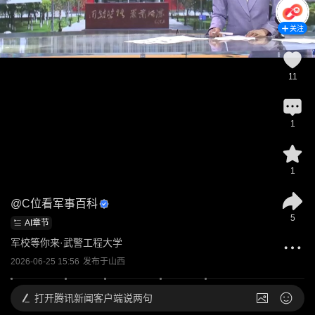
关注
11
1
1
@
C位看军事百科
5
AI章节
军校等你来·武警工程大学
2026-06-25 15:56
发布于
山西
打开
腾讯新闻客户端说两句