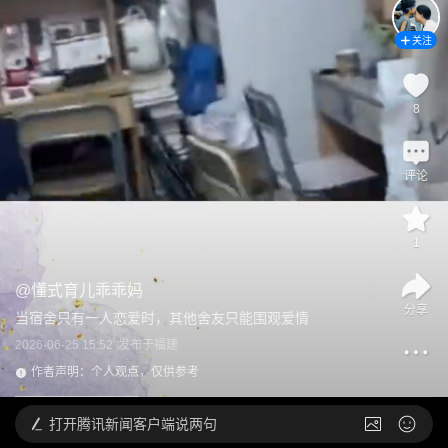
关注
8
评论
1
@
懂式育儿乖乖妈
分享
当宿舍只有一人恋爱时，其他舍友只能围观爱情
2026-06-25 15:52
发布于
福建
作者声明：个人观点，仅供参考
打开
腾讯新闻客户端说两句