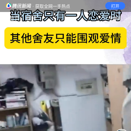
· 获取全网一手热点
打开
首页
视频
无障碍