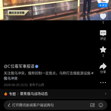
关注
1
评论
1
@
C位看军事报道
分享
关注俄乌冲突，俄称控制一定居点，乌称打击俄能源设施
 #
俄乌冲突
2026-06-25 15:51
发布于
山西
聚焦俄乌战场动态
专题
打开
腾讯新闻客户端说两句