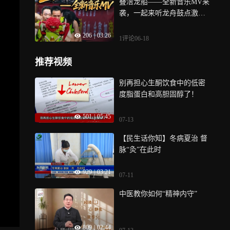
叠滘龙船——全新音乐MV来
称），习武多少年/创馆多少
袭，一起来听龙舟鼓点激荡
年，我在（们）佛山等你
人心，感受龙船漂移的激情
206
|
03:26
瞬间
1评论
06-18
推荐视频
别再担心生酮饮食中的低密
度脂蛋白和高胆固醇了！
501
|
05:45
07-13
【民生话你知】冬病夏治 督
脉“灸”在此时
929
|
03:21
07-11
中医教你如何“精神内守”
809
|
02:44