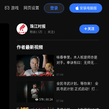
游戏
网页设置
登录
安装电脑版
内容更精彩
珠江时报
关注
粉丝
1.5万
|
关注
1
作者最新视频
咏春拳里，木人桩是师亦是
对手，拳诀有曰：无师无对
手，镜与桩中求，同样的桩
237
|
00:54
法，在不同的支派手中，却
07-04
长出不同的力道、节奏和打
全民寻武计划，等你来！ 全
法可谓一招见万象，百川归
民寻武计划 正式启动！打一
海，最长的70岁，老中青少
套咏春拳组合+对着镜头为赛
同台，生动展现咏春拳“老干
578
|
01:24
事打 call：我是XXX（支系
新枝，生生不息”的传承图景
07-04
+人名）或XXX（拳馆全