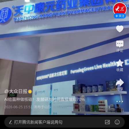
关注
评论
收藏
分享
@
大众日报
AI给菌种做核磁！发酵研发时间直接缩短70%
2026-06-25 15:51
发布于
山东
打开
腾讯新闻客户端说两句