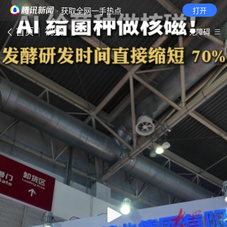
· 获取全网一手热点
打开
首页
视频
无障碍