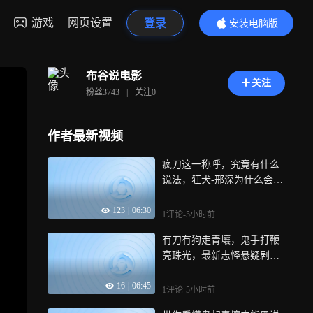
游戏
网页设置
登录
安装电脑版
内容更精彩
布谷说电影
关注
粉丝
3743
|
关注
0
作者最新视频
疯刀这一称呼，究竟有什么
说法，狂犬-邢深为什么会是
白瞳？
123
|
06:30
1评论
-5小时前
有刀有狗走青壤，鬼手打鞭
亮珠光，最新志怪悬疑剧它
来了！
16
|
06:45
1评论
-5小时前