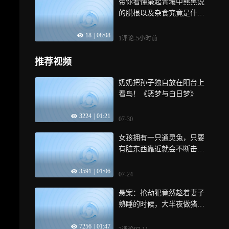
带你看懂枭起青壤中熊黑说
的脱根以及杂食究竟是什么
意思！
18
|
08:08
1评论
-5小时前
推荐视频
奶奶把孙子独自放在阳台上
看鸟！《恶梦与白日梦》
3224
|
01:21
07-30
女孩拥有一只通灵兔，只要
有脏东西靠近就会不断击鼓
提醒主人！
3591
|
01:06
07-24
悬案：抢劫犯竟然趁着妻子
熟睡的时候，大半夜做猪肉
导电实验
7256
|
01:47