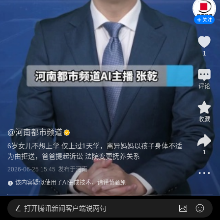
关注
1
评论
收藏
@
河南都市频道
6岁女儿不想上学 仅上过1天学，离异妈妈以孩子身体不适
1
为由拒送，爸爸提起诉讼 法院变更抚养关系
2026-06-25 15:45
发布于
河南
该内容疑似使用了AI生成技术，请谨慎甄别
打开
腾讯新闻客户端说两句