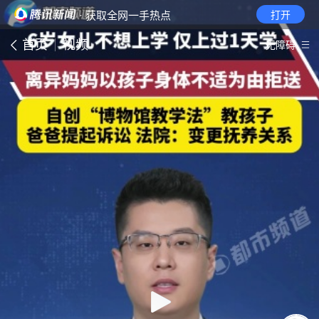
· 获取全网一手热点
打开
首页
视频
无障碍