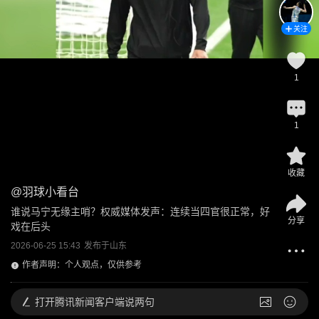
关注
1
1
收藏
@
羽球小看台
谁说马宁无缘主哨？权威媒体发声：连续当四官很正常，好
分享
戏在后头
2026-06-25 15:43
发布于
山东
作者声明：个人观点，仅供参考
打开
腾讯新闻客户端说两句