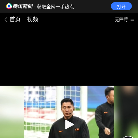
· 获取全网一手热点
打开
首页
视频
无障碍