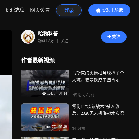
游戏
网页设置
登录
安装电脑版
内容更精彩
哈勃科普
关注
粉丝
1.8万
|
关注
1
作者最新视频
马斯克的火箭把月球撞了个
大坑，要是换成中国肯定有
人出来指责吧
1.4万
|
04:14
2评论
5小时前
零伤亡“袋鼠战术”杀入敌
后，2026无人机海战术实况
77
|
07:48
5小时前