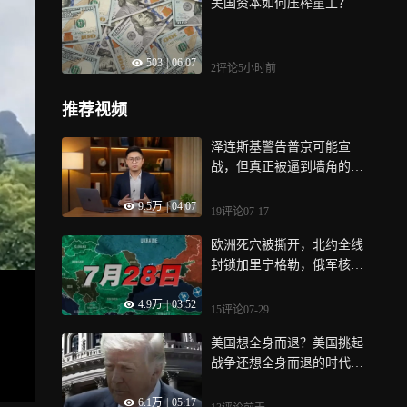
美国资本如何压榨童工？
503
|
06:07
2评论
5小时前
推荐视频
泽连斯基警告普京可能宣
战，但真正被逼到墙角的，
到底是谁？
9.5万
|
04:07
19评论
07-17
欧洲死穴被撕开，北约全线
封锁加里宁格勒，俄军核导
弹2分钟洗地
4.9万
|
03:52
15评论
07-29
美国想全身而退？美国挑起
战争还想全身而退的时代，
已经结束了
6.1万
|
05:17