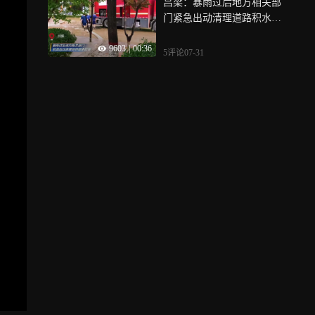
吕梁：暴雨过后地方相关部
门紧急出动清理道路积水淤
泥
9603
|
00:36
5评论
07-31