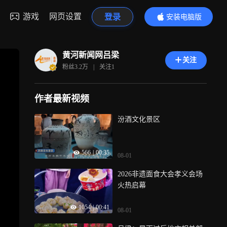
游戏
网页设置
登录
安装电脑版
内容更精彩
黄河新闻网吕梁
关注
粉丝
3.2万
|
关注
1
作者最新视频
汾酒文化景区
566
|
00:35
08-01
2026非遗面食大会孝义会场
火热启幕
1054
|
00:41
08-01