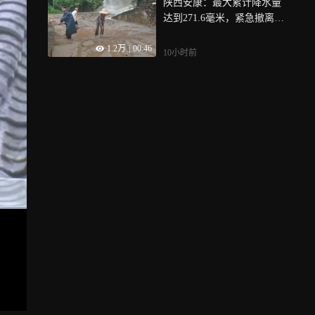
陕西安康：最大累计降水量
达到271.6毫米，紧急撤离人
员
1.2万
|
00:46
10小时前