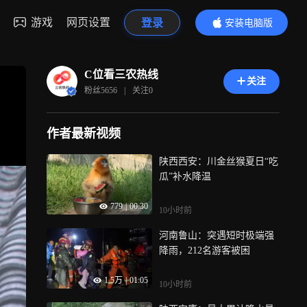
游戏
网页设置
登录
安装电脑版
内容更精彩
C位看三农热线
关注
粉丝
5656
|
关注
0
作者最新视频
陕西西安：川金丝猴夏日“吃
瓜”补水降温
779
|
00:30
10小时前
河南鲁山：突遇短时极端强
降雨，212名游客被困
1.5万
|
01:05
10小时前