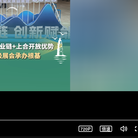
720P
倍速