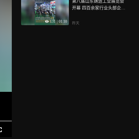
第八届山东铸造工业展览会
开幕 四百余家行业头部企业
齐聚青岛
131
|
01:10
昨天