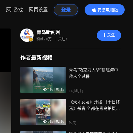
游戏
网页设置
登录
安装电脑版
内容更精彩
青岛新闻网
关注
粉丝
2.0万
|
关注
3
作者最新视频
青岛“巧克力大爷”讲述海中
救人全过程
416
|
01:15
11小时前
《天才女友》开播 《十日终
焉》杀青 全都在青岛拍摄！
高甜高燃！热剧青岛造
315
|
02:16
昨天