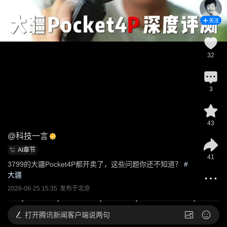
关注
32
3
43
@
科技一言
AI章节
41
3799的大疆Pocket4P都开卖了，这些问题你还不知道？
 #
大疆
2026-06-25 15:35
发布于
北京
打开
腾讯新闻客户端说两句