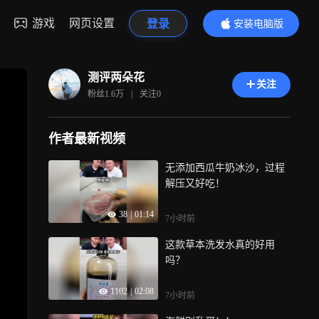
游戏
网页设置
登录
安装电脑版
内容更精彩
测评两朵花
关注
粉丝
1.6万
|
关注
0
作者最新视频
无添加西瓜牛奶冰沙，过程
解压又好吃！
38
|
01:14
7小时前
这款草本洗发水真的好用
吗？
1102
|
02:08
7小时前