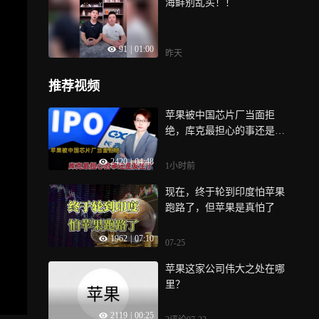
海鲜别乱买！！
91
|
01:00
昨天
推荐视频
苹果被中国芯片厂当面拒
绝，库克最担心的事还是发
生了
2420
|
04:48
1小时前
现在，终于轮到印度怕苹果
跑路了，但苹果是真怕了
1962
|
07:10
07-25
苹果这家公司伟大之处在哪
里？
2119
|
00:25