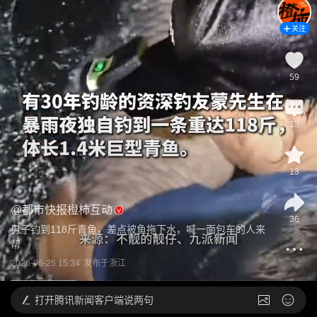
关注
59
13
13
@
都市快报橙柿互动
36
男子钓到118斤青鱼，差点被鱼拖下水，喊一面包车的人来
帮
2026-06-25 15:34
发布于
浙江
打开
腾讯新闻客户端说两句