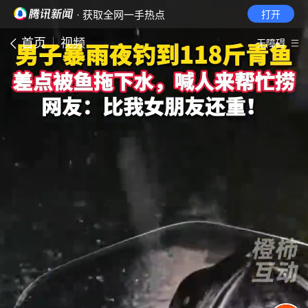
· 获取全网一手热点
打开
首页
视频
无障碍