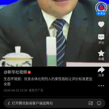
关注
评论
收藏
@
新华社视频
分享
生态环境部：优良水体比例列入约束性指标让评价标准更加
全面
2026-06-25 15:34
发布于
广东
打开
腾讯新闻客户端说两句