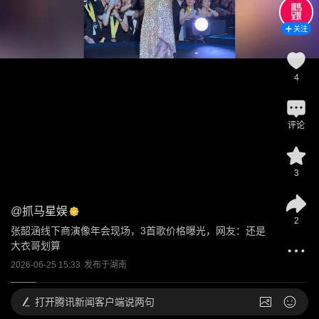
关注
4
评论
3
@
抓马星娱
2
张韶涵线下商演像年会现场，3首歌价格曝光，网友：还是
大衣哥划算
2026-06-25 15:33
发布于
湖南
打开
腾讯新闻客户端说两句