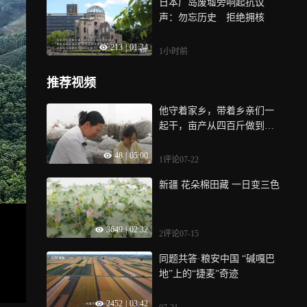
日本广岛废墟旁响起抗议
声：勿忘历史 拒绝拥核
213
|
01:34
1小时前
推荐视频
他守着家乡，带着乡亲们一
起干，亩产从四百斤做到一
千二，收干菜、包土地、搞
48
|
05:00
电商，就想让大伙多挣点
1评论
07-22
钱，心里装着一方水土，手
新疆 花朵棉田藏 一日变三色
里干着实实在在的事，本期
《马斌说重庆》听黄明江讲
土里生金的故事
3649
|
02:32
2评论
07-15
同题共答·粮安中国 “碱嘎巴
地”上的“捷麦”奇迹
2452
|
03:42