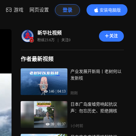
游戏
网页设置
登录
安装电脑版
内容更精彩
新华社视频
关注
粉丝
23.6万
|
关注
0
作者最新视频
产业发展开新局丨老树何以
发新枝
146
|
04:13
刚刚
日本广岛废墟旁响起抗议
声：勿忘历史、拒绝拥核
39
|
01:37
1小时前