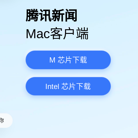
高清视频·更流畅
腾讯新
Mac客
M 芯
Intel