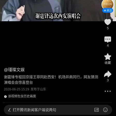
关注
5
4
收藏
@
瑾璨文娱
谢霆锋专程回京接王菲同赴西安！机场并肩同行，网友猜测
3
演唱会会惊喜登台
2026-06-25 15:29
发布于
山东
该视频包含历史画面
打开
腾讯新闻客户端说两句