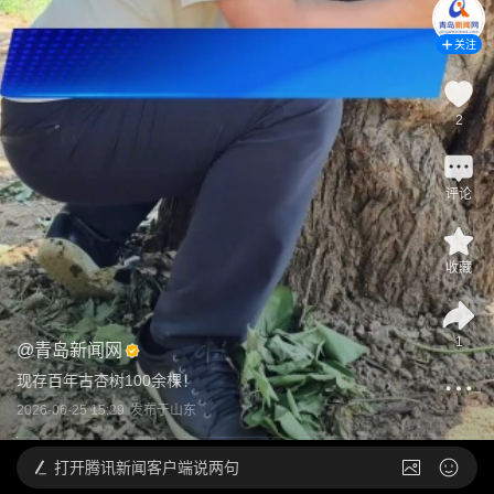
关注
2
评论
收藏
1
@
青岛新闻网
现存百年古杏树100余棵！
2026-06-25 15:29
发布于
山东
打开
腾讯新闻客户端说两句