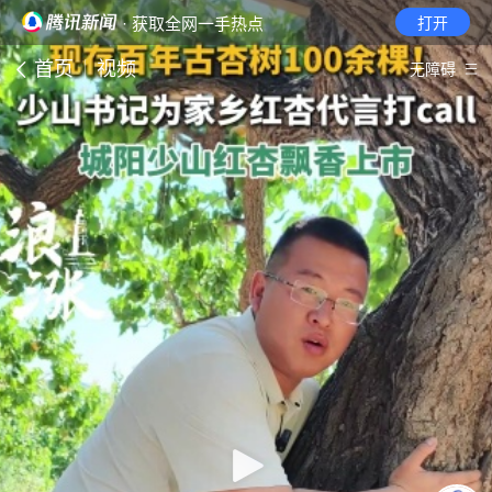
· 获取全网一手热点
打开
首页
视频
无障碍