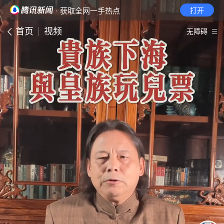
· 获取全网一手热点
打开
首页
视频
无障碍