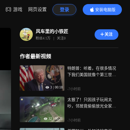
游戏
网页设置
登录
安装电脑版
内容更精彩
风车里的小铁匠
关注
粉丝
4.1万
|
关注
0
作者最新视频
特朗普：听着，在很多情况
下我们美国就像个第三世界
国家
3
|
00:18
-7小时前
太狠了！只因孩子玩闹太
吵，邻居竟偷偷放光全家充
气泳池的水
32
|
00:21
-7小时前