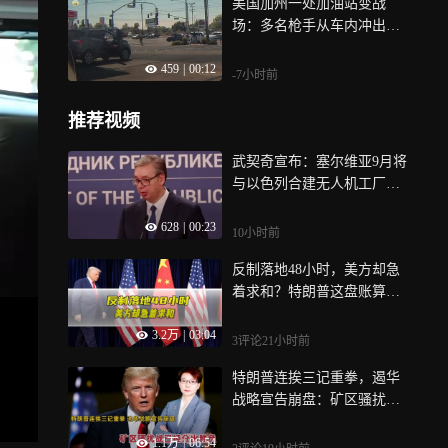
美国加州一处加油站变战
场：多名枪手从车内冲出疯
狂扫射
459
|
00:12
-7小时前
推荐视频
武契奇宣布：塞尔维亚9月将
与以色列合建无人机工厂，
并邀乌克兰基出席
628
|
00:23
10小时前
反制落地48小时，美方却急
着求和？特朗普这盘账算得
太精了
3.2万
|
03:04
3评论
21小时前
特朗普连挨三记重拳，遏华
战略宣告崩盘：矿区骚扰战
已经分出胜负
1.1万
|
06:54