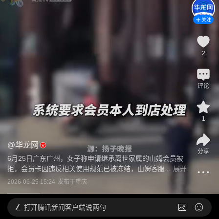
关注
2
评论
1
@
华龙网
分享
6月25日广东广州，女子称申请继承离世家属的山姆会员被
拒，会员卡因违反相关使用规范已被冻结，山姆客服...
展开
2026-06-25 15:24
发布于
重庆
打开
腾讯新闻客户端说两句