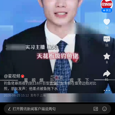
关注
78
11
8
@
星视频
81
钓鱼佬暴雨夜钓到118斤巨型青鱼，女生躺在鱼旁边拍对比
照，朋友发声：他差点被鱼拖下水
2026-06-25 15:12
发布于
上海
打开
腾讯新闻客户端说两句