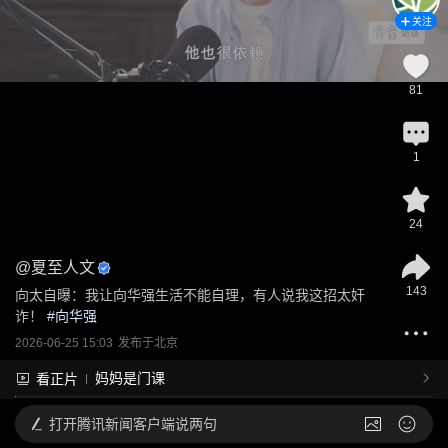
关注
81
1
24
@
夏至人文
143
向太自曝：我让向华强生活不能自理，有人说我这招太奸
诈！
 #
向华强
2026-06-25 15:03
发布于
北京
妈妈是门课
看正片
打开
腾讯新闻客户端说两句