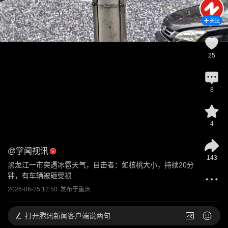
关注
25
8
4
@
掌闻视讯
143
黑龙江一市突遇冰雹天气，目击者：如核桃大小，持续20分
钟，有车辆被砸受损
2026-06-25 12:50
发布于
重庆
打开
腾讯新闻客户端说两句