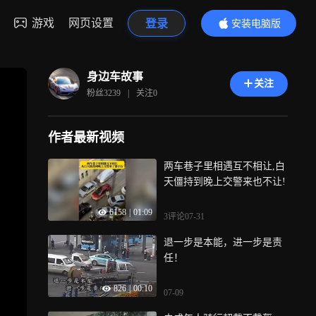
游戏
网页设置
登录
安装电脑版
内容更精彩
身边车故事
关注
粉丝
3239
|
关注
0
作者最新视频
两车巷子里相遇互不相让,白
天僵持到晚上交警来也不让!
6158
|
01:09
3评论
07-31
退一步是本能，进一步是责
任！
826
|
00:10
07-09