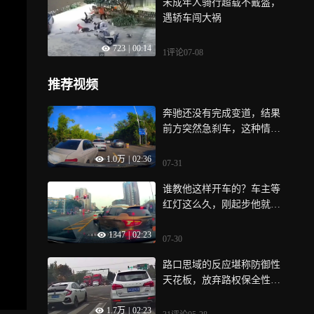
未成年人骑行超载不戴盔，
遇轿车闯大祸
723
|
00:14
1评论
07-08
推荐视频
奔驰还没有完成变道，结果
前方突然急刹车，这种情况
算追尾吗？
1.0万
|
02:36
07-31
谁教他这样开车的？车主等
红灯这么久，刚起步他就插
队进来
1347
|
02:23
07-30
路口思域的反应堪称防御性
天花板，放弃路权保全性
命，值得学习
1.7万
|
02:23