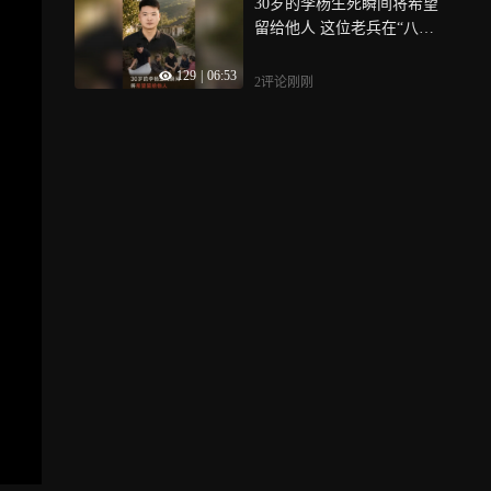
30岁的李杨生死瞬间将希望
留给他人 这位老兵在“八一”
完成最后一次冲锋
129
|
06:53
2评论
刚刚