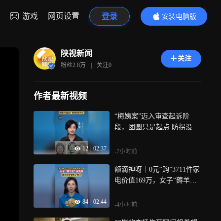
游戏
网页设置
登录
安装电脑版
内容更精彩
陕视新闻
关注
粉丝
2.8万
|
关注
0
作者最新视频
“梅姨案”迈入审查起诉阶
段，团圆只是起点 防拐没有
终点
12
|
02:37
-7小时前
额滴神呀｜0元“购”3711件家
电价值169万，女子“薅羊毛”
被刑拘，贪小利终究毁了自
84
|
02:44
己
-4小时前