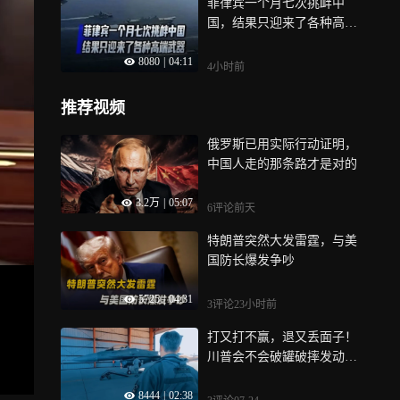
菲律宾一个月七次挑衅中
国，结果只迎来了各种高端
武器
8080
|
04:11
4小时前
推荐视频
俄罗斯已用实际行动证明，
中国人走的那条路才是对的
3.2万
|
05:07
6评论
前天
特朗普突然大发雷霆，与美
国防长爆发争吵
5725
|
04:31
3评论
23小时前
打又打不赢，退又丢面子！
川普会不会破罐破摔发动全
面战争？
8444
|
02:38