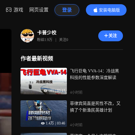
游戏
网页设置
登录
安装电脑版
内容更精彩
卡普少校
关注
粉丝
1.9万
|
关注
0
作者最新视频
飞行巨龟 VVA-14：冷战黑
科技的性能参数深度解读
695
|
03:17
4小时前
菲律宾简直是死性不改，又
搞了个新渔民英雄计划
1.4万
|
03:46
4小时前