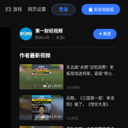
游戏
网页设置
登录
安装电脑版
内容更精彩
第一财经视频
关注
粉丝
4.4万
|
关注
0
作者最新视频
东北超“点燃”沈阳消费！老
板现场送鸡架，直接“带火”
门店；观赛夜市消费额已破7
29
|
02:05
30万元；全市掀运动潮，商
30分钟前
场运动品类销售增加60%
近期，《三国第一部：争洛
阳》撤了，《悟空大圣》撤
了，《群星闪耀时》也撤
244
|
01:03
了，有些影片甚至在提档和
5小时前
撤档之间反复横跳，观众一