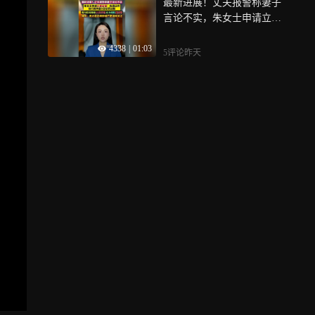
最新进展！丈夫报警称妻子
头雾水，小板凳刚刚搬好，
言论不实，朱女士申请立案
没想到片方突然一纸公告，
监督，男方起诉离婚11日开
称“择日再见、等待更好时
4338
|
01:03
庭，女方提起重婚罪，律
机”
5评论
昨天
师：男方是否转移财产更值
得关注