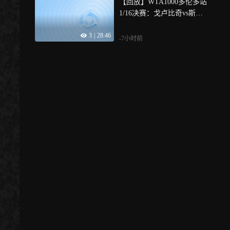
【回放】WTA1000多伦多站
1/16决赛：戈卢比奇vs斯瓦
泰克 第二盘
3
|
28:46
-7小时前