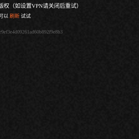
版权（如设置VPN请关闭后重试）
可以
刷新
试试
e9ef3e4d09261ad60b892f9e8b3
倍速