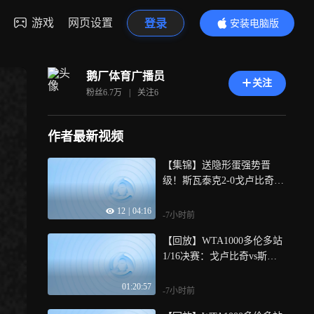
游戏
网页设置
登录
安装电脑版
内容更精彩
鹅厂体育广播员
关注
粉丝
6.7万
|
关注
6
作者最新视频
【集锦】送隐形蛋强势晋
级！斯瓦泰克2-0戈卢比奇闯
入16强
12
|
04:16
-7小时前
【回放】WTA1000多伦多站
1/16决赛：戈卢比奇vs斯瓦
泰克 全场回放
01:20:57
-7小时前